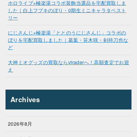
ホロライブ×極楽湯コラボ装飾当選品を宅配買取しま
した｜白上フブキのぼり・0期生ミニキャラタペスト
リー
にじさんじ×極楽湯「ととのうにじさんじ」コラボの
ぼりを宅配買取しました｜葛葉・笹木咲・剣持刀也な
ど
大神ミオグッズの買取ならvtraderへ！高額査定でお迎
え
Archives
2026年8月