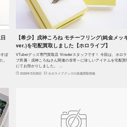
生日
【希少】戌神ころね モチーフリング(純金メッ
ver.)を宅配買取しました【ホロライブ】
いすぽ
VTuberグッズ専門買取店 Vtraderスタッフです！ 今回は、ホロ
た。
ブ所属・戌神ころねさん関連の非常～に珍しいアイテムを宅配買
にてお預かりしました。 …
2026年5月28日
ホロライブグッズの高価買取情報