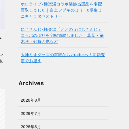
ホロライブ×極楽湯コラボ装飾当選品を宅配
買取しました｜白上フブキのぼり・0期生ミ
ニキャラタペストリー
にじさんじ×極楽湯「ととのうにじさんじ」
コラボのぼりを宅配買取しました｜葛葉・笹
キ
木咲・剣持刀也など
大神ミオグッズの買取ならvtraderへ！高額査
ライ
定でお迎え
取
Archives
2026年8月
2026年7月
2026年6月