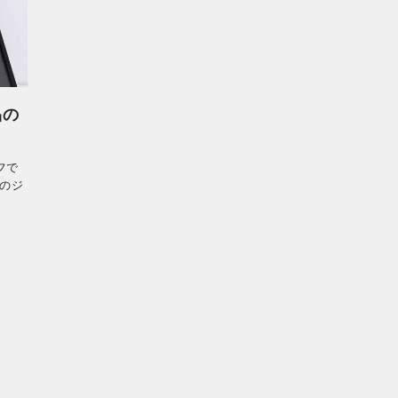
品の
フで
のジ