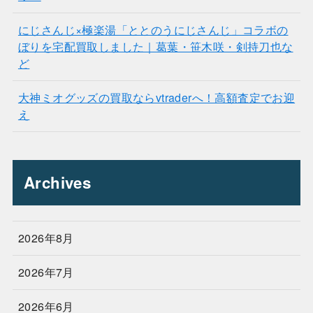
にじさんじ×極楽湯「ととのうにじさんじ」コラボの
ぼりを宅配買取しました｜葛葉・笹木咲・剣持刀也な
ど
大神ミオグッズの買取ならvtraderへ！高額査定でお迎
え
Archives
2026年8月
2026年7月
2026年6月