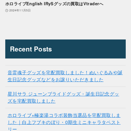
ホロライブEnglish IRySグッズの買取はVtraderへ
2024年11月5日
Recent Posts
音霊魂子グッズを宅配買取しました！ぬいぐるみや誕
生日記念グッズなどをお譲りいただきました
星川サラ ジューンブライドグッズ・誕生日記念グッ
ズを宅配買取しました
ホロライブ×極楽湯コラボ装飾当選品を宅配買取しま
した｜白上フブキのぼり・0期生ミニキャラタペスト
リー