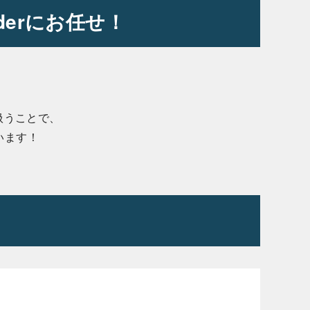
derにお任せ！
扱うことで、
います！