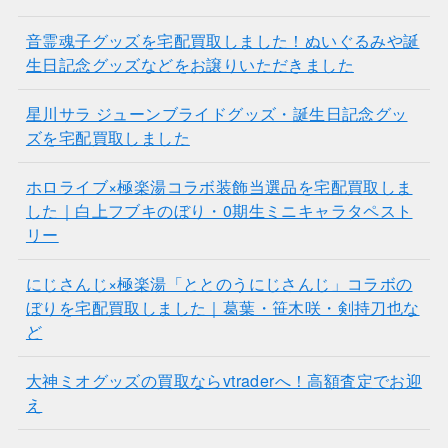
音霊魂子グッズを宅配買取しました！ぬいぐるみや誕
生日記念グッズなどをお譲りいただきました
星川サラ ジューンブライドグッズ・誕生日記念グッ
ズを宅配買取しました
ホロライブ×極楽湯コラボ装飾当選品を宅配買取しま
した｜白上フブキのぼり・0期生ミニキャラタペスト
リー
にじさんじ×極楽湯「ととのうにじさんじ」コラボの
ぼりを宅配買取しました｜葛葉・笹木咲・剣持刀也な
ど
大神ミオグッズの買取ならvtraderへ！高額査定でお迎
え